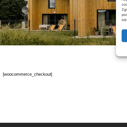
coo
Zgo
pod
lub
[woocommerce_checkout]