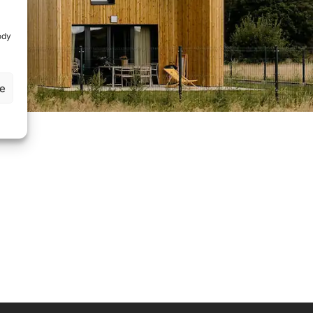
ody
je