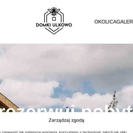
OKOLICA
GALER
rezerwuj pobyt
Zarządzaj zgodą
 zapewnić jak najlepsze wrażenia, korzystamy z technologii, takich jak pliki